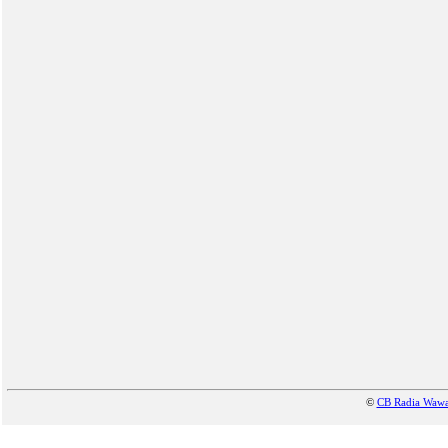
©
CB Radia Waw