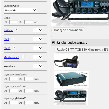
Częstotliwość:
Waga :
Od :
Do :
kg.
Dodaj do porównania
Rf-Gain
:
Ch 9
:
Pliki do pobrania :
Ch 19
:
Radio CB TTI TCB 880 H instrukcja EN
Multistandard
:
Wycofany :
Wymiary szerokość :
Od :
Do :
mm.
Wymiary wysokość :
Od :
Do :
mm.
Wymiary głebokość :
Od :
Do :
mm.