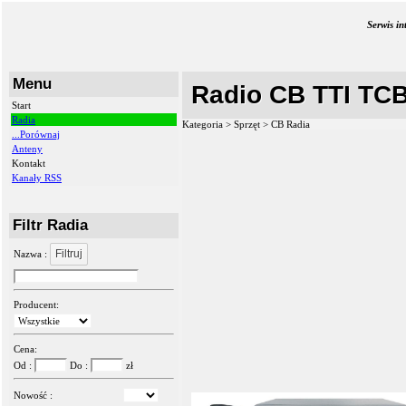
Serwis i
Menu
Radio CB TTI TCB
Start
Radia
Kategoria > Sprzęt >
CB Radia
...Porównaj
Anteny
Kontakt
Kanały RSS
Filtr Radia
Filtruj
Nazwa :
Producent:
Cena:
Od :
Do :
zł
Nowość :