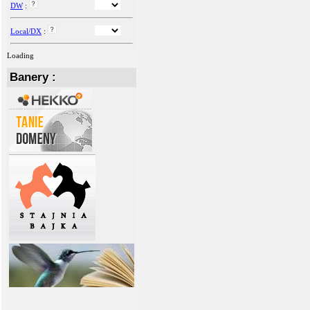
DW
:
Local/DX
:
Loading
Banery :