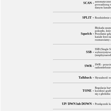
automatyczne
-
SCAN
prowadzoną r
danym kanale
-
SPLIT
Rozdzielenie 
Blokada szum
pokrętło, któ
-
Squelch
Przydatne gd
kanale ktoś n
rozmawiamy z 
SSB (Single S
-
SSB
wykorzystywa
(międzynarod
SWR - przyci
-
SWR
radiotelefonie
-
Talkback
Słyszalność 
Regulacja bar
-
TONE
korektor gra
się z głośnika
-
UP/ DWN lub DOWN
Przełącznik k