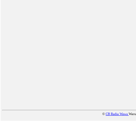
©
CB Radia Wawa
Wars