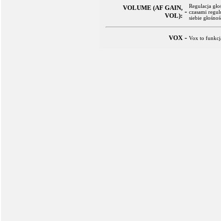
Regulacja gło
VOLUME (AF GAIN,
-
czasami regul
VOL):
siebie głośnoś
-
VOX
Vox to funkc