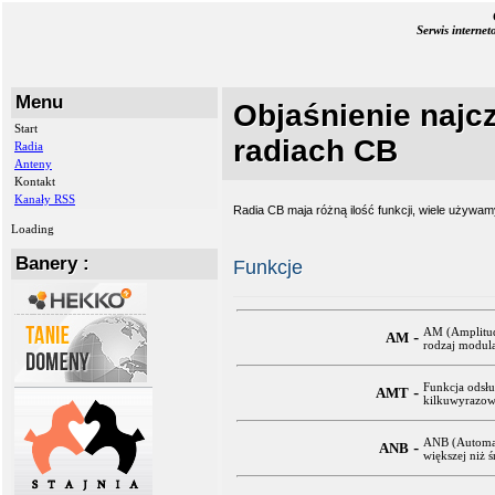
Serwis interne
Menu
Objaśnienie najcz
Start
radiach CB
Radia
Anteny
Kontakt
Kanały RSS
Radia CB maja różną ilość funkcji, wiele używam
Loading
Banery :
Funkcje
AM (Amplitud
-
AM
rodzaj modula
Funkcja odsłu
-
AMT
kilkuwyrazowe
ANB (Automati
-
ANB
większej niż ś