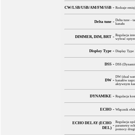
-
CW/LSB/USB/AM/FM/SSB
Rodzaje emisj
Delta tune - t
-
Delta tune
kanału
Regulacja int
-
DIMMER, DIM, BRT
wybrać optyma
-
Display Type
Display Type 
-
DSS
DSS (Dynamic
DW (dual watc
-
DW
kanałów naprz
aktywnym kan
-
DYNAMIKE
Regulacja kom
-
ECHO
Włącznik efek
Regulacja op
ECHO DELAY (ECHO
-
parametry ech
DEL)
pomocy drugie