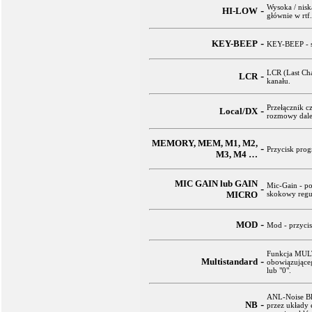
Wysoka / nisk
-
HI-LOW
głównie w rtf
-
KEY-BEEP
KEY-BEEP - sy
LCR (Last Cha
-
LCR
kanału.
Przełącznik c
-
Local/DX
rozmowy dale
MEMORY, MEM, M1, M2,
-
Przycisk pro
M3, M4 …
MIC GAIN lub GAIN
Mic-Gain - po
-
MICRO
skokowy regu
-
MOD
Mod - przycis
Funkcja MULT
-
Multistandard
obowiązujące
lub "0".
ANL-Noise Bl
-
NB
przez układy 