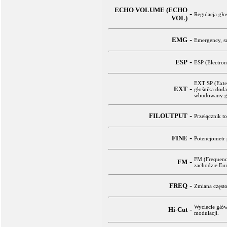
ECHO VOLUME (ECHO
-
Regulacja gło
VOL)
-
EMG
Emergency, sz
-
ESP
ESP (Electron
EXT SP (Exter
-
EXT
głośnika dod
wbudowany gł
-
FILOUTPUT
Przełącznik t
-
FINE
Potencjometr 
FM (Frequence
-
FM
zachodzie Eu
-
FREQ
Zmiana często
Wycięcie głó
-
Hi-Cut
modulacji.