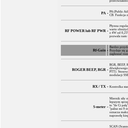
przeciwzakłó
PA (Public Ad
-
PA
CB. Funkcja 
Płynna regula
warto obniży
-
RF POWER lub RF PWR
z 4W od 0,25W
pozwala nam t
Bardzo przyda
-
Rf-Gain
Przydaje się 
zagłuszać roz
RGR, BEEP, R
dźwiękowego 
-
ROGER BEEP, RGR
PTT). Stosow
modulacji SS
-
RX / TX
Kontrolka sta
Miernik siły s
lepszym sprzę
to "ile Ci pal
-
S-meter
"palisz mi 9 e
oznacza maksy
naprawdę kie
SCAN (Scanner