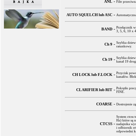
-
ANL
Filtr przeci
-
AUTO SQUELCH lub ASC
Automatyczna
Przełącznik w
-
BAND
3, 5, 6, 10 x
Szybka dziewi
-
Ch 9
ratunkowy.
Szybka dziewi
-
Ch 19
kanał 19 dro
Przycisk pow
-
CH LOCK lub F.LOCK
kanałów. Blok
Pokrętło prec
-
CLARIFIER lub RIT
FINE.
-
COARSE
Dostrojenie z
System ctcss 
Hz) które są 
-
CTCSS
nadajnika wys
i odbiornik o
odpowiedni ko