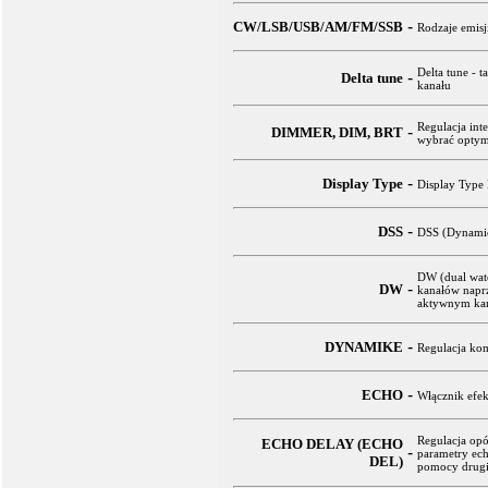
-
CW/LSB/USB/AM/FM/SSB
Rodzaje emisj
Delta tune - t
-
Delta tune
kanału
Regulacja int
-
DIMMER, DIM, BRT
wybrać optyma
-
Display Type
Display Type 
-
DSS
DSS (Dynamic
DW (dual watc
-
DW
kanałów naprz
aktywnym kan
-
DYNAMIKE
Regulacja kom
-
ECHO
Włącznik efek
Regulacja op
ECHO DELAY (ECHO
-
parametry ech
DEL)
pomocy drugie