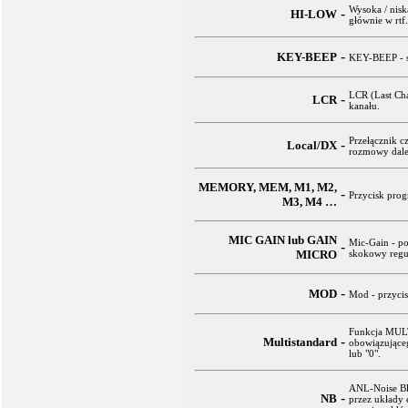
Wysoka / nisk
-
HI-LOW
głównie w rtf
-
KEY-BEEP
KEY-BEEP - sy
LCR (Last Cha
-
LCR
kanału.
Przełącznik c
-
Local/DX
rozmowy dale
MEMORY, MEM, M1, M2,
-
Przycisk pro
M3, M4 …
MIC GAIN lub GAIN
Mic-Gain - po
-
MICRO
skokowy regu
-
MOD
Mod - przycis
Funkcja MULT
-
Multistandard
obowiązujące
lub "0".
ANL-Noise Bl
-
NB
przez układy 