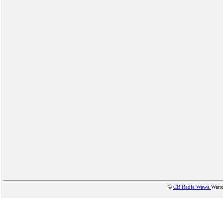
©
CB Radia Wawa
Wars