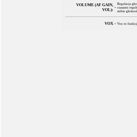
Regulacja gło
VOLUME (AF GAIN,
-
czasami regul
VOL):
siebie głośnoś
-
VOX
Vox to funkc