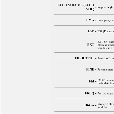
ECHO VOLUME (ECHO
-
Regulacja gło
VOL)
-
EMG
Emergency, sz
-
ESP
ESP (Electron
EXT SP (Exter
-
EXT
głośnika dod
wbudowany gł
-
FILOUTPUT
Przełącznik t
-
FINE
Potencjometr 
FM (Frequence
-
FM
zachodzie Eu
-
FREQ
Zmiana często
Wycięcie głó
-
Hi-Cut
modulacji.