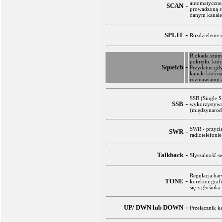
automatyczne
-
SCAN
prowadzoną r
danym kanale
-
SPLIT
Rozdzielenie 
Blokada szum
pokrętło, któ
-
Squelch
Przydatne gd
kanale ktoś n
rozmawiamy z 
SSB (Single S
-
SSB
wykorzystywa
(międzynarod
SWR - przyci
-
SWR
radiotelefonie
-
Talkback
Słyszalność 
Regulacja bar
-
TONE
korektor gra
się z głośnika
-
UP/ DWN lub DOWN
Przełącznik k