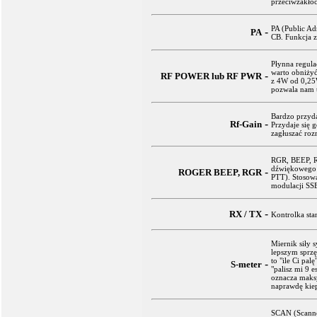
przeciwzakłó
PA (Public Ad
-
PA
CB. Funkcja 
Płynna regula
warto obniży
-
RF POWER lub RF PWR
z 4W od 0,25W
pozwala nam t
Bardzo przyda
-
Rf-Gain
Przydaje się 
zagłuszać roz
RGR, BEEP, R
dźwiękowego 
-
ROGER BEEP, RGR
PTT). Stosow
modulacji SS
-
RX / TX
Kontrolka sta
Miernik siły s
lepszym sprzę
to "ile Ci pal
-
S-meter
"palisz mi 9 e
oznacza maksy
naprawdę kie
SCAN (Scanner