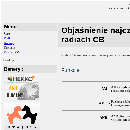
Serwis interne
Menu
Objaśnienie najcz
Start
radiach CB
Radia
Anteny
Kontakt
Kanały RSS
Radia CB maja różną ilość funkcji, wiele używam
Loading
Banery :
Funkcje
AM (Amplitud
-
AM
rodzaj modula
Funkcja odsłu
-
AMT
kilkuwyrazowe
ANB (Automati
-
ANB
większej niż ś