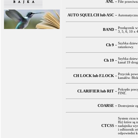
-
ANL
Filtr przeci
-
AUTO SQUELCH lub ASC
Automatyczna
Przełącznik w
-
BAND
3, 5, 6, 10 x
Szybka dziewi
-
Ch 9
ratunkowy.
Szybka dziewi
-
Ch 19
kanał 19 dro
Przycisk pow
-
CH LOCK lub F.LOCK
kanałów. Blok
Pokrętło prec
-
CLARIFIER lub RIT
FINE.
-
COARSE
Dostrojenie z
System ctcss 
Hz) które są 
-
CTCSS
nadajnika wys
i odbiornik o
odpowiedni ko