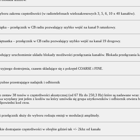
yboru zakresu częstotliwości (w radiotelefonach wielozakresowych 3, 5, 6, 10 x 40 kanałów).
ątka – przełącznik w CB radiu pozwalający szybko wejść na kanał 9 ratunkowy.
ętnastka – przełącznik w CB radiu pozwalający szybko wejść na kanał 19 drogowy.
dujący uruchomienie układu blokady możliwości przełączania kanałów. Blokada przełączania k
yzyjnego dostrojenia, czasem składające się z pokręteł COARSE i FINE.
grubne przestrajające nadajnik i odbiornik
to zestaw 38 tonów o częstotliwości akustycznej (od 67 Hz do 250,3 Hz) które są nadawane wra
ka wysyłany jest jeden z kodów na który umówiła się grupa użytkowników i odbiornik otwiera 
dpowiedni kod ctcss.
i przełącznik służy do wyboru rodzaju emisji w modulacji amplitudy.
akie dostrajanie częstotliwości w obrębie gdzieś tak +/- 2khz od kanału