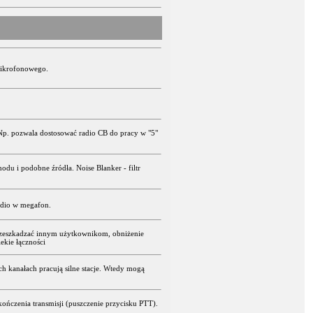
 mikrofonowego.
p. pozwala dostosować radio CB do pracy w "5"
u i podobne źródła. Noise Blanker - filtr
adio w megafon.
przeszkadzać innym użytkownikom, obniżenie
ekie łączności
ch kanałach pracują silne stacje. Wtedy mogą
czenia transmisji (puszczenie przycisku PTT).