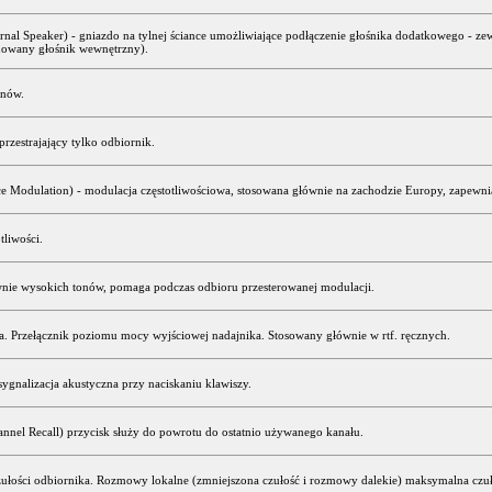
nal Speaker) - gniazdo na tylnej ściance umożliwiające podłączenie głośnika dodatkowego - z
owany głośnik wewnętrzny).
onów.
przestrajający tylko odbiornik.
 Modulation) - modulacja częstotliwościowa, stosowana głównie na zachodzie Europy, zapewni
tliwości.
wnie wysokich tonów, pomaga podczas odbioru przesterowanej modulacji.
a. Przełącznik poziomu mocy wyjściowej nadajnika. Stosowany głównie w rtf. ręcznych.
gnalizacja akustyczna przy naciskaniu klawiszy.
nnel Recall) przycisk służy do powrotu do ostatnio używanego kanału.
zułości odbiornika. Rozmowy lokalne (zmniejszona czułość i rozmowy dalekie) maksymalna czuł