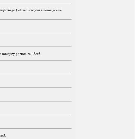
ewnętrznego (włożenie wtyku automatycznie
a mniejszy poziom zakłóceń.
ość.