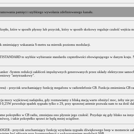
gramowania pamięci i szybkiego wywołania zdefiniowanego kanału.
krętło, które w sposób płynny lub przycisk, który w sposób skokowy reguluje czułość wejścia
k zmieniający wskazania S-metru na miernik poziomu modulacji.
ISTANDARD to szybkie wybieranie standardu częstotliwości obowiązującego w danym kraju. N
nker -System redukcji zakłóceń impulsywnych generowanych przez układy elektryczne samochod
ceniowy "antytrzaskowy".
ress) - przycisk uruchamiający funkcję megafonu w radiotelefonie CB. Funkcja zmienienia CB r
cja mocy wyjściowej nadajnika, gdy rozmawiamy z bliską stacją warto obniżyć moc, żeby nie 
0,25W powoduje spadek sygnału tylko o 2S, przy sprawnej antenie pozwala nam to na dość dal
tne pokrętełko w CB radiu, zmniejsza ono płynnie jego czułość. Przydaje się gdy blisko na inny
mówcę, i takie pokrętełko sprawi że będą mniej uciążliwe.
OGER - przycisk uruchamiający funkcję wysyłania sygnału dźwiękowego beep w momencie zakoń
winien być głównie przy korespondencji z wykorzystaniem modulacji SSB.