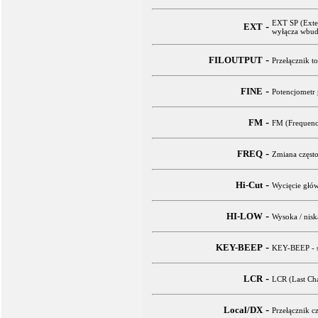
EXT SP (Exter
-
EXT
wyłącza wbud
-
FILOUTPUT
Przełącznik t
-
FINE
Potencjometr 
-
FM
FM (Frequence
-
FREQ
Zmiana często
-
Hi-Cut
Wycięcie głó
-
HI-LOW
Wysoka / nisk
-
KEY-BEEP
KEY-BEEP - sy
-
LCR
LCR (Last Cha
-
Local/DX
Przełącznik c