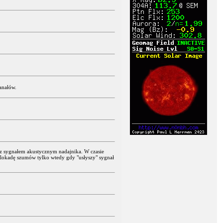
anałów.
z z sygnałem akustycznym nadajnika. W czasie
blokadę szumów tylko wtedy gdy "usłyszy" sygnał