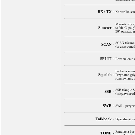
-
RX / TX
Kontrolka sta
Miernik siły 
-
S-meter
to "ile Ci pal
30" oznacza m
SCAN (Scanne
-
SCAN
(sygnał ponad
-
SPLIT
Rozdzielenie 
Blokada szumó
-
Squelch
Przydatne gdy
rozmawiamy z 
SSB (Single 
-
SSB
(międzynarod
-
SWR
SWR - przycis
-
Talkback
Słyszalność 
Regulacja ba
-
TONE