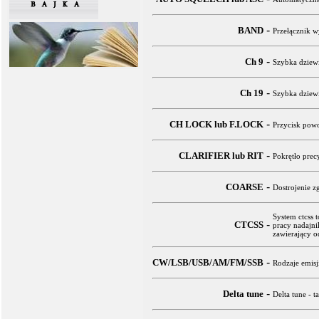
-
BAND
Przełącznik w
-
Ch 9
Szybka dziewi
-
Ch 19
Szybka dziewi
-
CH LOCK lub F.LOCK
Przycisk powo
-
CLARIFIER lub RIT
Pokrętło prec
-
COARSE
Dostrojenie z
System ctcss 
-
CTCSS
pracy nadajni
zawierający o
-
CW/LSB/USB/AM/FM/SSB
Rodzaje emisj
-
Delta tune
Delta tune - t