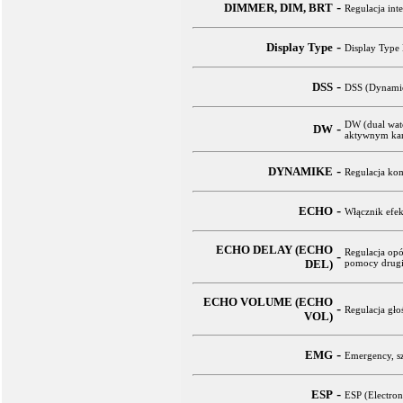
-
DIMMER, DIM, BRT
Regulacja int
-
Display Type
Display Type 
-
DSS
DSS (Dynamic
DW (dual watc
-
DW
aktywnym kan
-
DYNAMIKE
Regulacja kom
-
ECHO
Włącznik efek
ECHO DELAY (ECHO
Regulacja op
-
DEL)
pomocy drugie
ECHO VOLUME (ECHO
-
Regulacja gło
VOL)
-
EMG
Emergency, sz
-
ESP
ESP (Electron