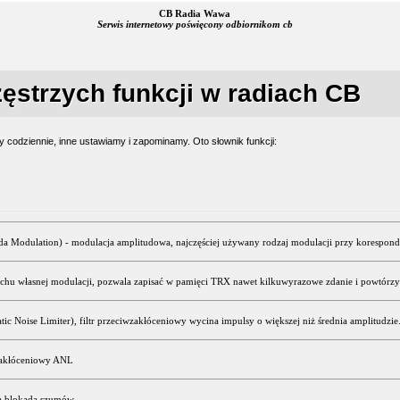
CB Radia Wawa
Serwis internetowy poświęcony odbiornikom cb
ęstrzych funkcji w radiach CB
y codziennie, inne ustawiamy i zapominamy. Oto słownik funkcji:
 Modulation) - modulacja amplitudowa, najczęściej używany rodzaj modulacji przy koresponde
chu własnej modulacji, pozwala zapisać w pamięci TRX nawet kilkuwyrazowe zdanie i powtórzy
c Noise Limiter), filtr przeciwzakłóceniowy wycina impulsy o większej niż średnia amplitudzie
wzakłóceniowy ANL
 blokada szumów.