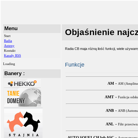
Menu
Objaśnienie najcz
Start
Radia
Anteny
Radia CB maja różną ilość funkcji, wiele używam
Kontakt
Kanały RSS
Funkcje
Loading
Banery :
-
AM
AM (Amplituda
-
AMT
Funkcja odsłu
-
ANB
ANB (Automati
-
ANL
Filtr przeci
-
AUTO SQUELCH lub ASC
Automatyczna