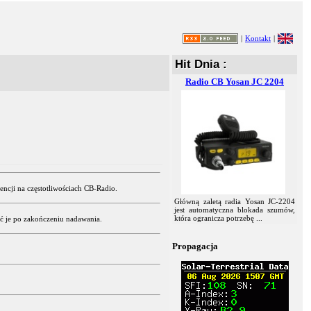
|
Kontakt
|
Hit Dnia :
Radio CB Yosan JC 2204
ncji na częstotliwościach CB-Radio.
Główną zaletą radia Yosan JC-2204
jest automatyczna blokada szumów,
która ogranicza potrzebę ...
ć je po zakończeniu nadawania.
Propagacja
.