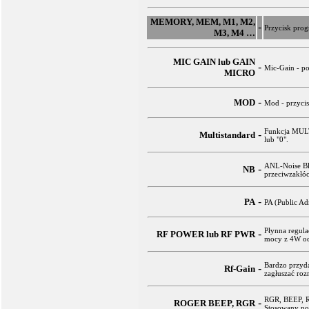
MEMORY, MEM, M1, M2,
-
Przycisk pro
M3, M4 …
MIC GAIN lub GAIN
-
Mic-Gain - po
MICRO
-
MOD
Mod - przycis
Funkcja MULT
-
Multistandard
lub "0".
ANL-Noise Bla
-
NB
przeciwzakłó
-
PA
PA (Public Ad
Płynna regula
-
RF POWER lub RF PWR
mocy z 4W od 
Bardzo przyda
-
Rf-Gain
zagłuszać roz
RGR, BEEP, R
-
ROGER BEEP, RGR
Stosowany po