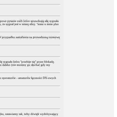
ypowe pytanie osób które sprawdzają siłę sygnału
y, że sygnał jest w miarę silny. "masz u mnie plus
 W przypadku natrafienia na prowadzoną rozmowę
 sygnału która "przebije się" przez blokadę.
zo daleko (nie musimy go słuchać gdy my
ez operatorów - amatorów łączności DX-owych
ięku, ustawiamy tak, żeby dźwięk wydobywający