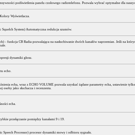
ensywności podświetlenia panelu czołowego radiotelefonu. Pozwala wybrać optymalne dla naszyc
Kolory Wyświetlacza.
 Squelch System) Automatyczna redukcja szumów.
h) - funkcja CB Radia pozwalająca na nasłuchiwanie dwóch kanałów naprzemian. Jeśli na którym
ale.
presji dynamiki głosu.
tu echo.
óźnienia echa, wraz z ECHO VOLUME pozwala uzyskać żądane parametry echa, ustawienie tylko
j osoby jako słuchacza i recenzenta.
śności echa.
ybkie przełączanie pomiędzy kanałami 9 i 19.
ic Speech Processor) procesor dynamiki mowy i odbioru sygnału.