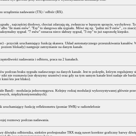
nu urządzenia nadawanie (TX) / odbiór (RX).
sygnału , najczęściej diodowy, chociaż zdarzają się, zwłaszcza w lepszym sprzęcie, wychyłowy. T
ę" albo "ile mam esów". "Esy" to slangowa siła sygnału. Mówi się np. "palisz mi 9 esów" , co znacz
aksymalny sygnał. "7 esów" oznacza nieco słabszy sygnał, "3 esy" to już naprawdę kiepsko.
r) - przycisk uruchamiający funkcję skanera. Układ automatycznego przeszukiwania kanałów.
 poziom blokady) następuje zatrzymanie na danym kanale.
częstotliwości nadawania i odbioru, praca na 2 kanałach.
w podczas braku sygnału nadawczego na danych kanale. Jest to pokrętło, którym regulujemy siłę
 nikt nie rozmawia (nie słyszymy szumów) oraz gdy na tym samym kanale ktoś nadaje ale bard
kimś kto jest blisko).
Side Band) - modulacja jednowstęgowa. Kolejny rodzaj modulacji wykorzystywanej głównie prz
owych, międzykontynentalnych).
k uruchamiający funkcję reflektometru (pomiar SWR) w radiotelefonie
swojej rozmowy podczas nadawania.
rwy dźwięku odbiornika, niektóre profesjonalne TRX mają nawet korektor graficzny barwy dźw