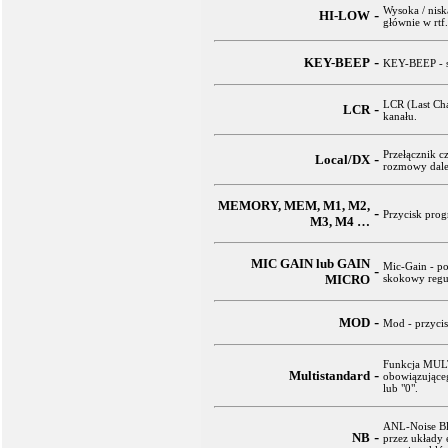
Wysoka / nisk
-
HI-LOW
głównie w rtf
-
KEY-BEEP
KEY-BEEP - sy
LCR (Last Cha
-
LCR
kanału.
Przełącznik c
-
Local/DX
rozmowy dale
MEMORY, MEM, M1, M2,
-
Przycisk pro
M3, M4 …
MIC GAIN lub GAIN
Mic-Gain - po
-
MICRO
skokowy regu
-
MOD
Mod - przycis
Funkcja MULT
-
Multistandard
obowiązujące
lub "0".
ANL-Noise Bl
-
NB
przez układy 