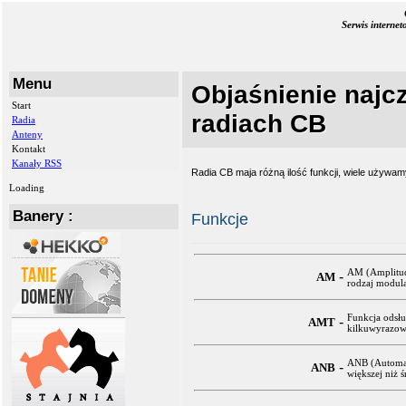
Serwis interne
Menu
Objaśnienie najcz
Start
radiach CB
Radia
Anteny
Kontakt
Kanały RSS
Radia CB maja różną ilość funkcji, wiele używam
Loading
Banery :
Funkcje
AM (Amplitud
-
AM
rodzaj modula
Funkcja odsłu
-
AMT
kilkuwyrazowe
ANB (Automati
-
ANB
większej niż ś