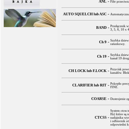
-
ANL
Filtr przeci
-
AUTO SQUELCH lub ASC
Automatyczna
Przełącznik w
-
BAND
3, 5, 6, 10 x
Szybka dziewi
-
Ch 9
ratunkowy.
Szybka dziewi
-
Ch 19
kanał 19 dro
Przycisk pow
-
CH LOCK lub F.LOCK
kanałów. Blok
Pokrętło prec
-
CLARIFIER lub RIT
FINE.
-
COARSE
Dostrojenie z
System ctcss 
Hz) które są 
-
CTCSS
nadajnika wys
i odbiornik o
odpowiedni ko