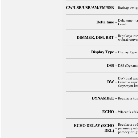
-
CW/LSB/USB/AM/FM/SSB
Rodzaje emisj
Delta tune - t
-
Delta tune
kanału
Regulacja int
-
DIMMER, DIM, BRT
wybrać optyma
-
Display Type
Display Type 
-
DSS
DSS (Dynamic
DW (dual watc
-
DW
kanałów naprz
aktywnym kan
-
DYNAMIKE
Regulacja kom
-
ECHO
Włącznik efek
Regulacja op
ECHO DELAY (ECHO
-
parametry ech
DEL)
pomocy drugie