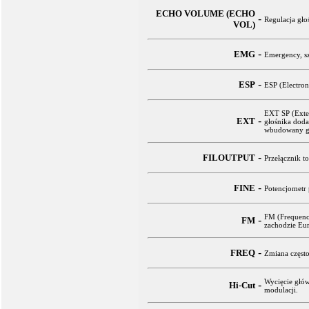
ECHO VOLUME (ECHO
-
Regulacja gło
VOL)
-
EMG
Emergency, sz
-
ESP
ESP (Electron
EXT SP (Exter
-
EXT
głośnika dod
wbudowany gł
-
FILOUTPUT
Przełącznik t
-
FINE
Potencjometr 
FM (Frequence
-
FM
zachodzie Eu
-
FREQ
Zmiana często
Wycięcie głó
-
Hi-Cut
modulacji.