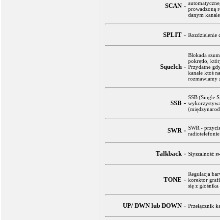
automatyczne
-
SCAN
prowadzoną r
danym kanale
-
SPLIT
Rozdzielenie 
Blokada szum
pokrętło, któ
-
Squelch
Przydatne gd
kanale ktoś n
rozmawiamy z 
SSB (Single S
-
SSB
wykorzystywa
(międzynarod
SWR - przyci
-
SWR
radiotelefonie
-
Talkback
Słyszalność 
Regulacja bar
-
TONE
korektor gra
się z głośnika
-
UP/ DWN lub DOWN
Przełącznik k