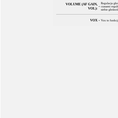
Regulacja gło
VOLUME (AF GAIN,
-
czasami regul
VOL):
siebie głośnoś
-
VOX
Vox to funkc