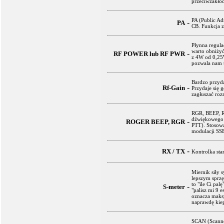
przeciwzakłó
PA (Public Ad
-
PA
CB. Funkcja 
Płynna regula
warto obniży
-
RF POWER lub RF PWR
z 4W od 0,25W
pozwala nam t
Bardzo przyda
-
Rf-Gain
Przydaje się 
zagłuszać roz
RGR, BEEP, R
dźwiękowego 
-
ROGER BEEP, RGR
PTT). Stosow
modulacji SS
-
RX / TX
Kontrolka sta
Miernik siły s
lepszym sprzę
to "ile Ci pal
-
S-meter
"palisz mi 9 e
oznacza maksy
naprawdę kie
SCAN (Scanner