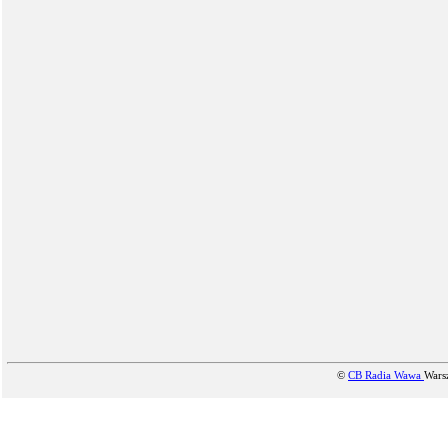
©
CB Radia Wawa
Wars