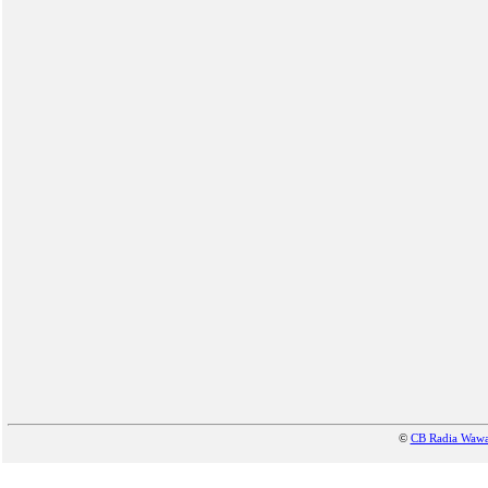
©
CB Radia Waw