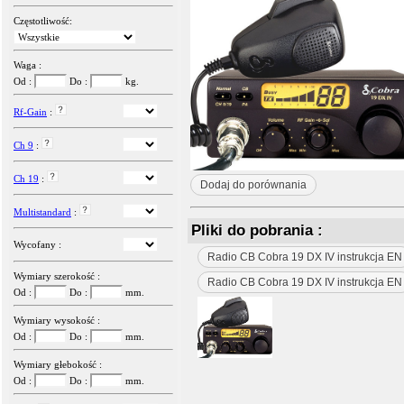
Częstotliwość:
Waga :
Od :
Do :
kg.
Rf-Gain
:
Ch 9
:
Ch 19
:
Dodaj do porównania
Multistandard
:
Pliki do pobrania :
Wycofany :
Radio CB Cobra 19 DX IV instrukcja EN
Wymiary szerokość :
Radio CB Cobra 19 DX IV instrukcja EN
Od :
Do :
mm.
Wymiary wysokość :
Od :
Do :
mm.
Wymiary głebokość :
Od :
Do :
mm.