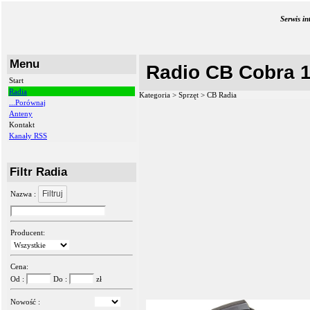
Serwis i
Menu
Radio CB Cobra 1
Start
Radia
Kategoria > Sprzęt >
CB Radia
...Porównaj
Anteny
Kontakt
Kanały RSS
Filtr Radia
Filtruj
Nazwa :
Producent:
Cena:
Od :
Do :
zł
Nowość :