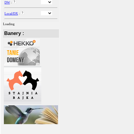
DW
:
Local/DX
:
Loading
Banery :