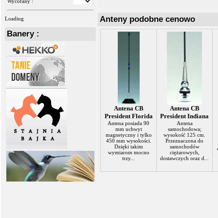
Wycofany :
Anteny podobne cenowo
Loading
Banery :
Antena CB
Antena CB
President Florida
President Indiana
Antena posiada 90
Antena
mm uchwyt
samochodowa;
magnetyczny i tylko
wysokość 125 cm.
450 mm wysokości.
Przeznaczona do
Dzięki takim
samochodów
wymiarom mocno
ciężarowych,
trzy...
dostawczych oraz d...