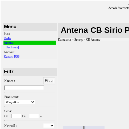
Serwis interne
Menu
Antena CB Sirio 
Start
Radia
Kategoria > Sprzęt >
CB Anteny
Anteny
...Porównaj
Kontakt
Kanały RSS
Filtr
Filtruj
Nazwa :
Producent:
Cena:
Od :
Do :
zł
Nowość :