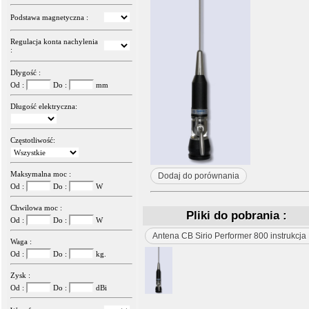
Podstawa magnetyczna :
Regulacja konta nachylenia
:
Dłygość :
Od :
Do :
mm
Długość elektryczna:
Częstotliwość:
Maksymalna moc :
Dodaj do porównania
Od :
Do :
W
Chwilowa moc :
Pliki do pobrania :
Od :
Do :
W
Antena CB Sirio Performer 800 instrukcja
Waga :
Od :
Do :
kg.
Zysk :
Od :
Do :
dBi