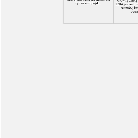
Główną zaletą 
rynku europejsk...
2204 jest auto
szumów, któ
potrz