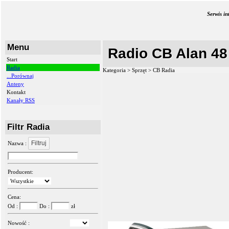
Serwis i
Menu
Radio CB Alan 48
Start
Radia
Kategoria > Sprzęt >
CB Radia
...Porównaj
Anteny
Kontakt
Kanały RSS
Filtr Radia
Filtruj
Nazwa :
Producent:
Cena:
Od :
Do :
zł
Nowość :