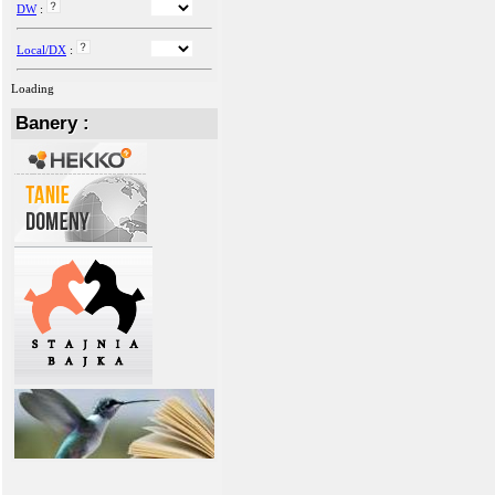
DW
:
Local/DX
:
Loading
Banery :