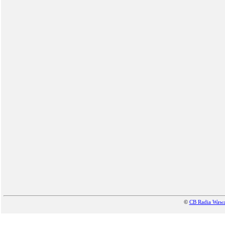
©
CB Radia Waw