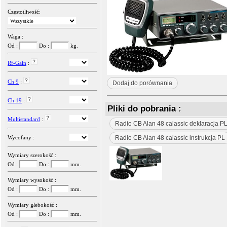
Częstotliwość:
Waga :
Od :
Do :
kg.
Rf-Gain
:
Ch 9
:
Dodaj do porównania
Ch 19
:
Pliki do pobrania :
Multistandard
:
Radio CB Alan 48 calassic deklaracja P
Wycofany :
Radio CB Alan 48 calassic instrukcja PL
Wymiary szerokość :
Od :
Do :
mm.
Wymiary wysokość :
Od :
Do :
mm.
Wymiary głebokość :
Od :
Do :
mm.