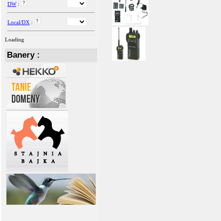
DW
:
Local/DX
:
Loading
Banery :