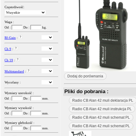
Częstotliwość:
Waga :
Od :
Do :
kg.
Rf-Gain
:
Ch 9
:
Ch 19
:
Multistandard
:
Dodaj do porównania
Wycofany :
Pliki do pobrania :
Wymiary szerokość :
Od :
Do :
mm.
Radio CB Alan 42 muli deklaracja PL
Wymiary wysokość :
Radio CB Alan 42 muli instrukcja PL
Od :
Do :
mm.
Radio CB Alan 42 muli schemat PL
Wymiary głebokość :
Radio CB Alan 42 muli schemat PL
Od :
Do :
mm.