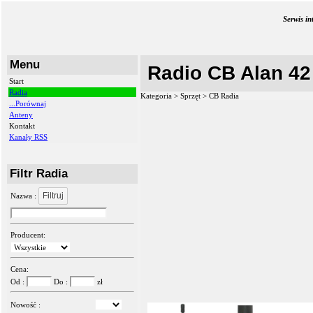
Serwis i
Menu
Radio CB Alan 42
Start
Radia
Kategoria > Sprzęt >
CB Radia
...Porównaj
Anteny
Kontakt
Kanały RSS
Filtr Radia
Filtruj
Nazwa :
Producent:
Cena:
Od :
Do :
zł
Nowość :