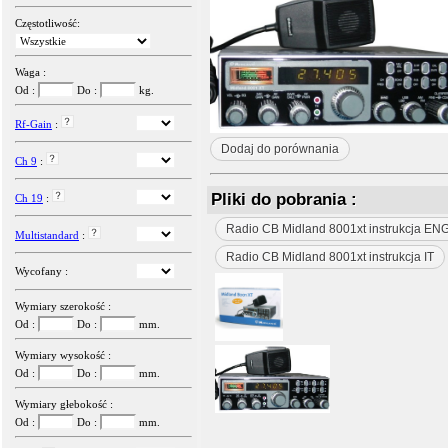
Częstotliwość:
Waga :
Od :
Do :
kg.
Rf-Gain
:
Dodaj do porównania
Ch 9
:
Pliki do pobrania :
Ch 19
:
Radio CB Midland 8001xt instrukcja EN
Multistandard
:
Radio CB Midland 8001xt instrukcja IT
Wycofany :
Wymiary szerokość :
Od :
Do :
mm.
Wymiary wysokość :
Od :
Do :
mm.
Wymiary głebokość :
Od :
Do :
mm.