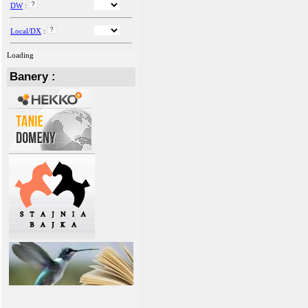
DW
:
Local/DX
:
Loading
Banery :