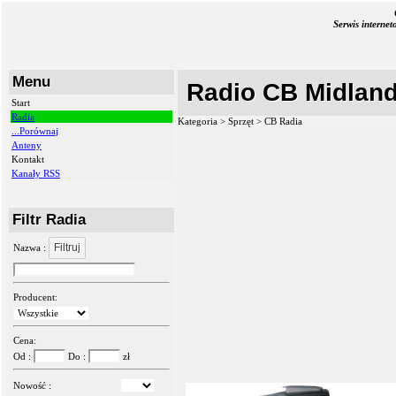
Serwis interne
Menu
Radio CB Midland
Start
Radia
Kategoria > Sprzęt >
CB Radia
...Porównaj
Anteny
Kontakt
Kanały RSS
Filtr Radia
Filtruj
Nazwa :
Producent:
Cena:
Od :
Do :
zł
Nowość :