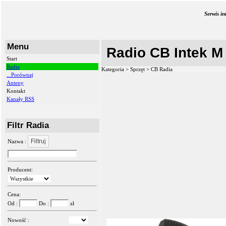
Serwis i
Menu
Radio CB Intek M
Start
Radia
Kategoria > Sprzęt >
CB Radia
...Porównaj
Anteny
Kontakt
Kanały RSS
Filtr Radia
Filtruj
Nazwa :
Producent:
Cena:
Od :
Do :
zł
Nowość :