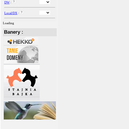
DW
:
Local/DX
:
Loading
Banery :