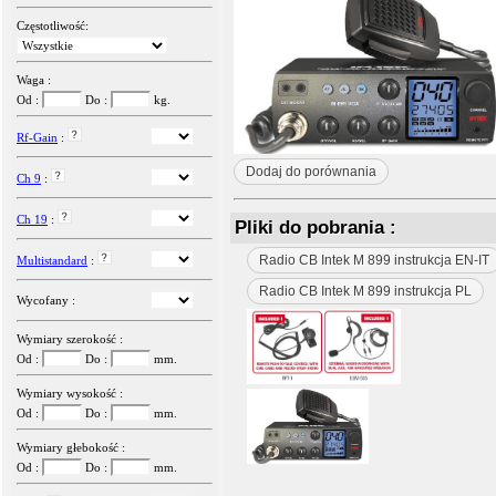
Częstotliwość:
Waga :
Od :
Do :
kg.
Rf-Gain
:
Dodaj do porównania
Ch 9
:
Ch 19
:
Pliki do pobrania :
Radio CB Intek M 899 instrukcja EN-IT
Multistandard
:
Radio CB Intek M 899 instrukcja PL
Wycofany :
Wymiary szerokość :
Od :
Do :
mm.
Wymiary wysokość :
Od :
Do :
mm.
Wymiary głebokość :
Od :
Do :
mm.