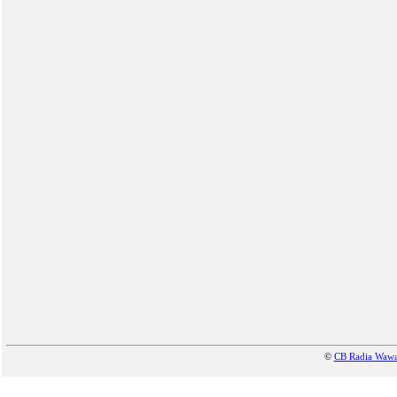
©
CB Radia Waw