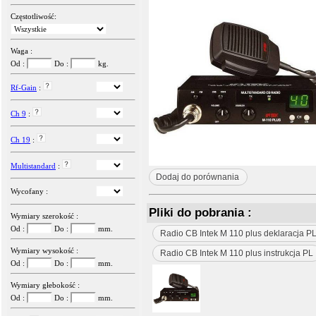
Częstotliwość:
Waga :
Od :
Do :
kg.
Rf-Gain
:
Ch 9
:
Ch 19
:
Multistandard
:
Dodaj do porównania
Wycofany :
Pliki do pobrania :
Wymiary szerokość :
Od :
Do :
mm.
Radio CB Intek M 110 plus deklaracja P
Wymiary wysokość :
Radio CB Intek M 110 plus instrukcja PL
Od :
Do :
mm.
Wymiary głebokość :
Od :
Do :
mm.