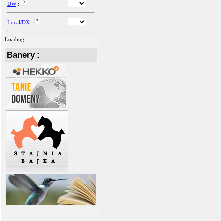
DW
:
Local/DX
:
Loading
Banery :