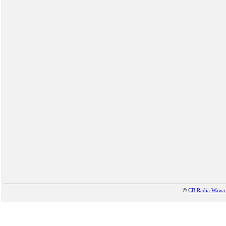
©
CB Radia Waw