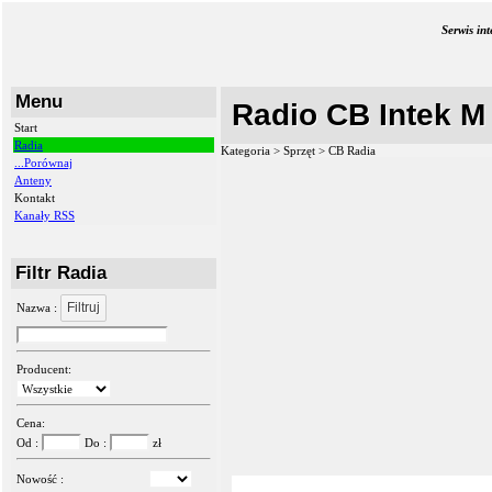
Serwis in
Menu
Radio CB Intek M
Start
Radia
Kategoria > Sprzęt >
CB Radia
...Porównaj
Anteny
Kontakt
Kanały RSS
Filtr Radia
Filtruj
Nazwa :
Producent:
Cena:
Od :
Do :
zł
Nowość :