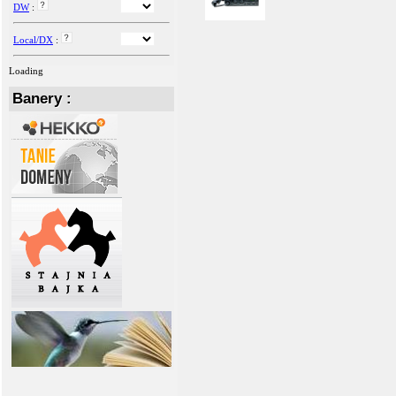
DW
:
Local/DX
:
Loading
Banery :