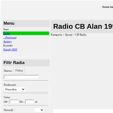
Serwis i
Menu
Radio CB Alan 19
Start
Radia
Kategoria > Sprzęt >
CB Radia
...Porównaj
Anteny
Kontakt
Kanały RSS
Filtr Radia
Filtruj
Nazwa :
Producent:
Cena:
Od :
Do :
zł
Nowość :