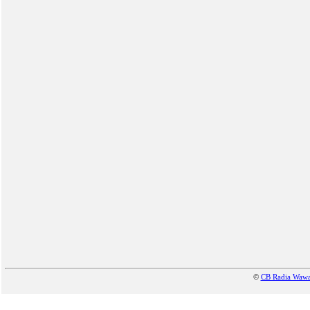
©
CB Radia Waw