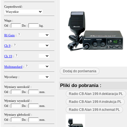
Częstotliwość:
Waga :
Od :
Do :
kg.
Rf-Gain
:
Ch 9
:
Ch 19
:
Multistandard
:
Dodaj do porównania
Wycofany :
Pliki do pobrania :
Wymiary szerokość :
Od :
Do :
mm.
Radio CB Alan 199 A deklaracja PL
Wymiary wysokość :
Radio CB Alan 199 A instrukcja PL
Od :
Do :
mm.
Radio CB Alan 199 A schemat PL
Wymiary głebokość :
Od :
Do :
mm.