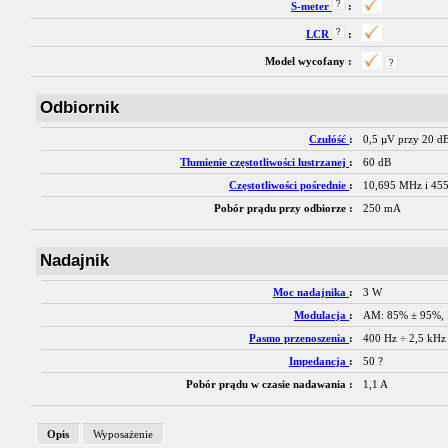
S-meter
:
LCR
:
Model wycofany :
Odbiornik
Czułóść
:
0,5 µV przy 20 
Tłumienie częstotliwości lustrzanej
:
60 dB
Częstotliwości pośrednie
:
10,695 MHz i 45
Pobór prądu przy odbiorze :
250 mA
Nadajnik
Moc nadajnika
:
3 W
Modulacja
:
AM: 85% ± 95%, 
Pasmo przenoszenia
:
400 Hz ÷ 2,5 kHz
Impedancja
:
50 ?
Pobór prądu w czasie nadawania :
1,1 A
Opis
Wyposażenie