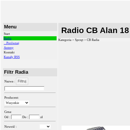
Menu
Radio CB Alan 18
Start
Radia
Kategoria > Sprzęt >
CB Radia
...Porównaj
Anteny
Kontakt
Kanały RSS
Filtr Radia
Filtruj
Nazwa :
Producent:
Cena:
Od :
Do :
zł
Nowość :