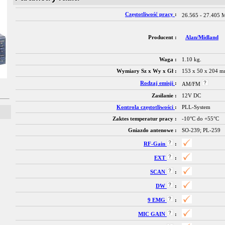
Częstotliwość pracy
:
26.565 - 27.405
Producent :
Alan/Midland
Waga :
1.10 kg.
Wymiary Sz x Wy x Gł :
153 x 50 x 204 
Rodzaj emisji
:
AM/FM
Zasilanie :
12V DC
Kontrola częstotliwości
:
PLL-System
Zaktes temperatur pracy :
-10°C do +55°C
Gniazdo antenowe :
SO-239; PL-259
RF-Gain
:
EXT
:
SCAN
:
DW
:
9 EMG
:
MIC GAIN
: