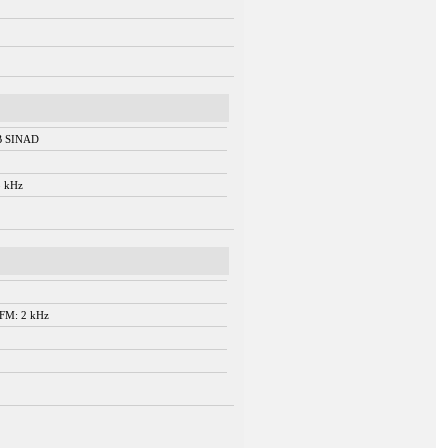
dB SINAD
5 kHz
FM: 2 kHz