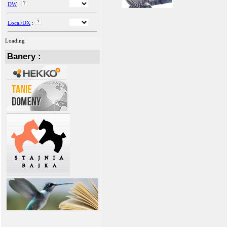
DW
:
Local/DX
:
Loading
Banery :