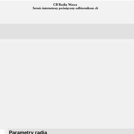
CB Radia Wawa
Serwis internetowy poświęcony odbiornikom cb
Parametry radia