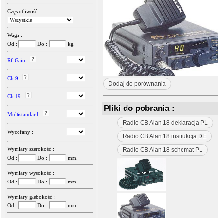
Częstotliwość:
Waga :
Od :
Do :
kg.
Rf-Gain
:
Ch 9
:
Dodaj do porównania
Ch 19
:
Pliki do pobrania :
Multistandard
:
Radio CB Alan 18 deklaracja PL
Wycofany :
Radio CB Alan 18 instrukcja DE
Wymiary szerokość :
Radio CB Alan 18 schemat PL
Od :
Do :
mm.
Wymiary wysokość :
Od :
Do :
mm.
Wymiary głebokość :
Od :
Do :
mm.