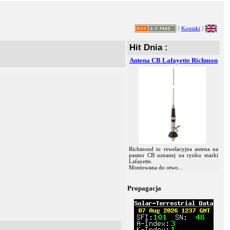
|
Kontakt
|
Hit Dnia :
Antena CB Lafayette Richmon
Richmond to rewelacyjna antena na
pasmo CB uznanej na rynku marki
Lafayette.
Montowana do otwo...
Propagacja