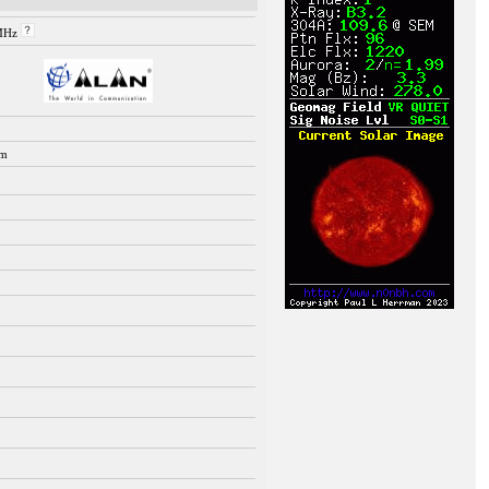
 MHz
mm