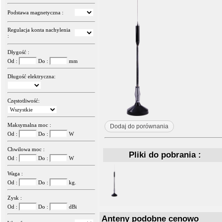
Podstawa magnetyczna :
Regulacja konta nachylenia
:
Dłygość :
Od :
Do :
mm
Długość elektryczna:
Częstotliwość:
Maksymalna moc :
Dodaj do porównania
Od :
Do :
W
Chwilowa moc :
Pliki do pobrania :
Od :
Do :
W
Waga :
Od :
Do :
kg.
Zysk :
Od :
Do :
dBi
Anteny podobne cenowo