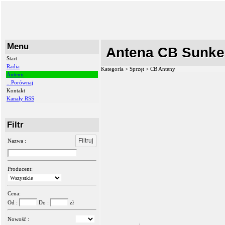
Menu
Antena CB Sunker
Start
Radia
Kategoria > Sprzęt >
CB Anteny
Anteny
...Porównaj
Kontakt
Kanały RSS
Filtr
Filtruj
Nazwa :
Producent:
Cena:
Od :
Do :
zł
Nowość :