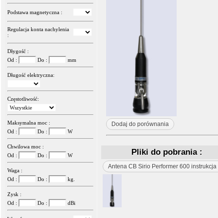
Podstawa magnetyczna :
Regulacja konta nachylenia
:
Dłygość :
Od :
Do :
mm
Długość elektryczna:
Częstotliwość:
Maksymalna moc :
Dodaj do porównania
Od :
Do :
W
Chwilowa moc :
Pliki do pobrania :
Od :
Do :
W
Antena CB Sirio Performer 600 instrukcja
Waga :
Od :
Do :
kg.
Zysk :
Od :
Do :
dBi