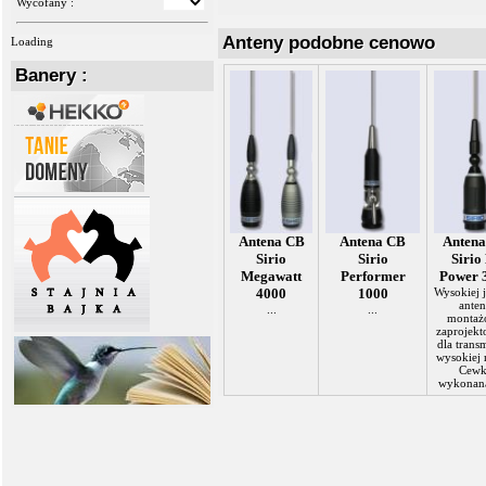
Wycofany :
Anteny podobne cenowo
Loading
Banery :
Antena CB
Antena CB
Anten
Sirio
Sirio
Sirio
Megawatt
Performer
Power 
4000
1000
Wysokiej j
anten
...
...
montaż
zaprojek
dla transm
wysokiej
Cewk
wykonana 