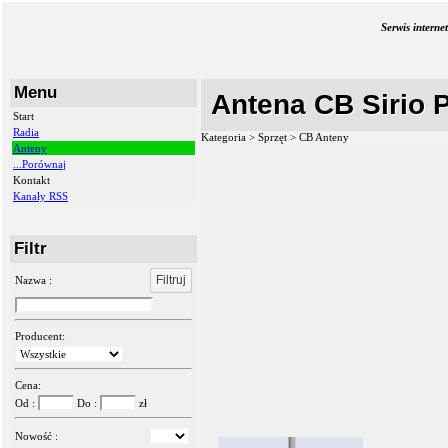
Serwis intern
Menu
Antena CB Sirio 
Start
Radia
Kategoria > Sprzęt >
CB Anteny
Anteny
...Porównaj
Kontakt
Kanały RSS
Filtr
Filtruj
Nazwa :
Producent:
Cena:
Od :
Do :
zł
Nowość :