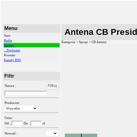
Menu
Antena CB Presid
Start
Radia
Kategoria > Sprzęt >
CB Anteny
Anteny
...Porównaj
Kontakt
Kanały RSS
Filtr
Filtruj
Nazwa :
Producent:
Cena:
Od :
Do :
zł
Nowość :