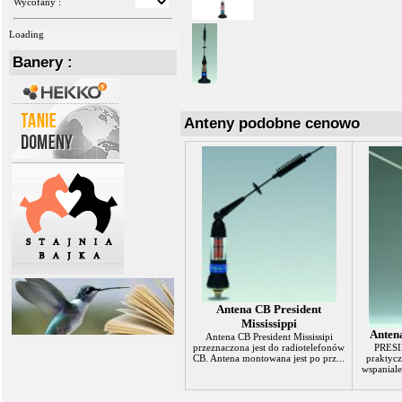
Wycofany :
Loading
Banery :
Anteny podobne cenowo
Antena CB President
Mississippi
Anten
Antena CB President Mississipi
PRESI
przeznaczona jest do radiotelefonów
praktycz
CB. Antena montowana jest po prz...
wspaniale