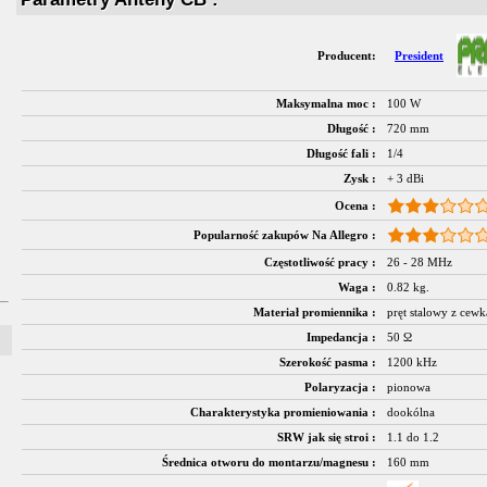
Producent:
President
Maksymalna moc :
100 W
Długość :
720 mm
Długość fali :
1/4
Zysk :
+ 3 dBi
Ocena :
Popularność zakupów Na Allegro :
Częstotliwość pracy :
26 - 28 MHz
Waga :
0.82 kg.
Materiał promiennika :
pręt stalowy z cewk
Impedancja :
50 Ω
Szerokość pasma :
1200 kHz
Polaryzacja :
pionowa
Charakterystyka promieniowania :
dookólna
SRW jak się stroi :
1.1 do 1.2
Średnica otworu do montarzu/magnesu :
160 mm