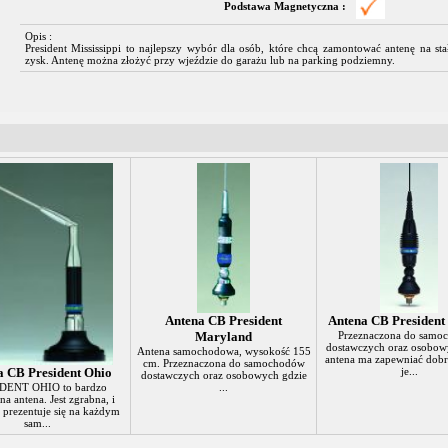
Podstawa Magnetyczna :
Opis :
President Mississippi to najlepszy wybór dla osób, które chcą zamontować antenę na s
zysk. Antenę można złożyć przy wjeździe do garażu lub na parking podziemny.
Antena CB President
Antena CB President
Maryland
Przeznaczona do samo
dostawczych oraz osobow
Antena samochodowa, wysokość 155
antena ma zapewniać dobr
cm. Przeznaczona do samochodów
a CB President Ohio
je...
dostawczych oraz osobowych gdzie
DENT OHIO to bardzo
...
na antena. Jest zgrabna, i
 prezentuje się na każdym
sam...