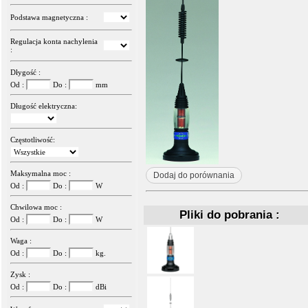
Podstawa magnetyczna :
Regulacja konta nachylenia
:
Dłygość :
Od :
Do :
mm
Długość elektryczna:
Częstotliwość:
Maksymalna moc :
Dodaj do porównania
Od :
Do :
W
Chwilowa moc :
Pliki do pobrania :
Od :
Do :
W
Waga :
Od :
Do :
kg.
Zysk :
Od :
Do :
dBi