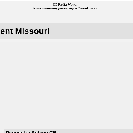
CB Radia Wawa
Serwis internetowy poświęcony odbiornikom cb
ent Missouri
Parametry Anteny CB :