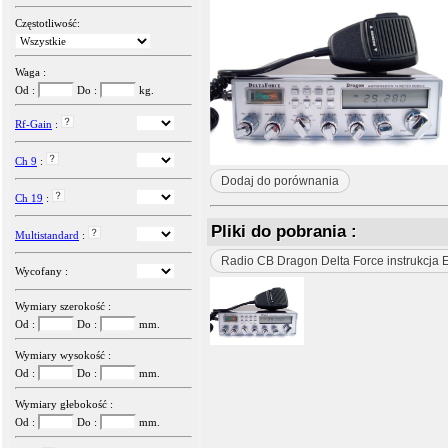
Częstotliwość:
Waga :
Od :
Do :
kg.
Rf-Gain
:
Ch 9
:
Dodaj do porównania
Ch 19
:
Pliki do pobrania :
Multistandard
:
Radio CB Dragon Delta Force instrukcja 
Wycofany :
Wymiary szerokość :
Od :
Do :
mm.
Wymiary wysokość :
Od :
Do :
mm.
Wymiary głebokość :
Od :
Do :
mm.