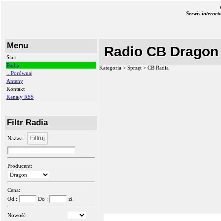
Serwis interne
Menu
Radio CB Dragon 
Start
Radia
Kategoria > Sprzęt >
CB Radia
...Porównaj
Anteny
Kontakt
Kanały RSS
Filtr Radia
Filtruj
Nazwa :
Producent:
Cena:
Od :
Do :
zł
Nowość :