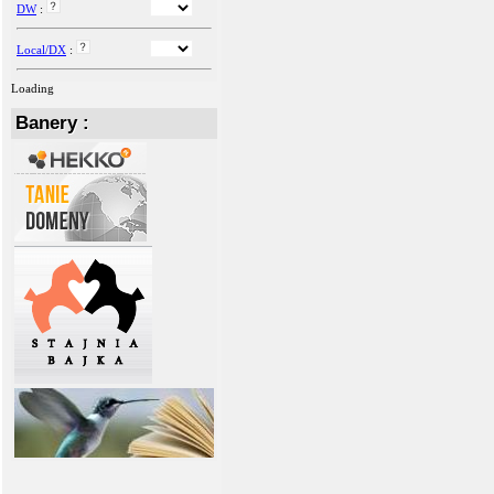
DW
:
Local/DX
:
Loading
Banery :