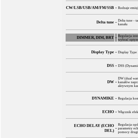
-
CW/LSB/USB/AM/FM/SSB
Rodzaje emisj
Delta tune - t
-
Delta tune
kanału
Regulacja int
-
DIMMER, DIM, BRT
wybrać optyma
-
Display Type
Display Type 
-
DSS
DSS (Dynamic
DW (dual watc
-
DW
kanałów naprz
aktywnym kan
-
DYNAMIKE
Regulacja kom
-
ECHO
Włącznik efek
Regulacja op
ECHO DELAY (ECHO
-
parametry ech
DEL)
pomocy drugie