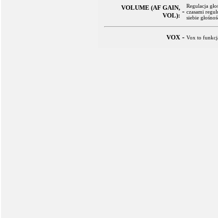
Regulacja gło
VOLUME (AF GAIN,
-
czasami regul
VOL):
siebie głośnoś
-
VOX
Vox to funkc