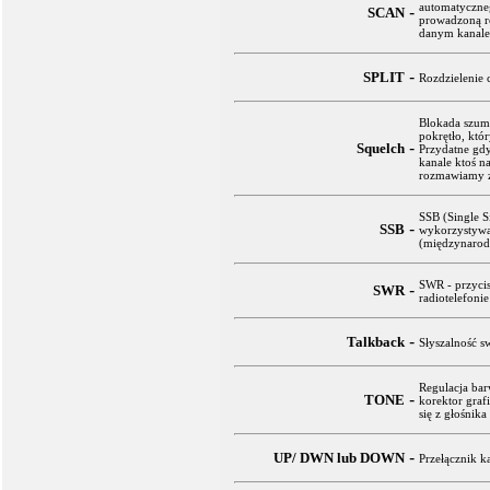
automatyczne
-
SCAN
prowadzoną r
danym kanale
-
SPLIT
Rozdzielenie 
Blokada szum
pokrętło, któ
-
Squelch
Przydatne gd
kanale ktoś n
rozmawiamy z 
SSB (Single S
-
SSB
wykorzystywa
(międzynarod
SWR - przyci
-
SWR
radiotelefonie
-
Talkback
Słyszalność 
Regulacja bar
-
TONE
korektor gra
się z głośnika
-
UP/ DWN lub DOWN
Przełącznik k