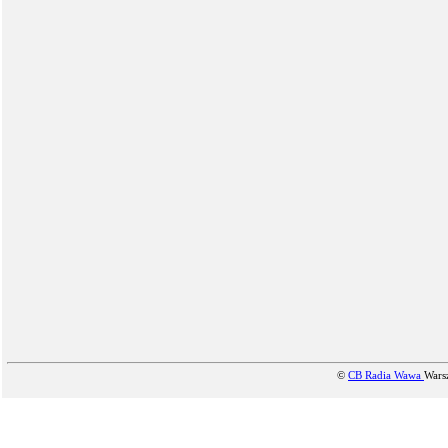
©
CB Radia Wawa
Wars