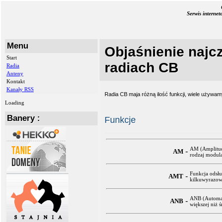
Serwis interne
Menu
Objaśnienie najcz
Start
radiach CB
Radia
Anteny
Kontakt
Kanały RSS
Radia CB maja różną ilość funkcji, wiele używam
Loading
Banery :
Funkcje
AM (Amplitud
-
AM
rodzaj modula
Funkcja odsłu
-
AMT
kilkuwyrazowe
ANB (Automati
-
ANB
większej niż ś