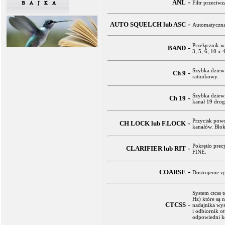
-
ANL
Filtr przeci
-
AUTO SQUELCH lub ASC
Automatyczna
Przełącznik w
-
BAND
3, 5, 6, 10 x
Szybka dziewi
-
Ch 9
ratunkowy.
Szybka dziewi
-
Ch 19
kanał 19 dro
Przycisk pow
-
CH LOCK lub F.LOCK
kanałów. Blok
Pokrętło prec
-
CLARIFIER lub RIT
FINE.
-
COARSE
Dostrojenie z
System ctcss 
Hz) które są 
-
CTCSS
nadajnika wys
i odbiornik o
odpowiedni ko