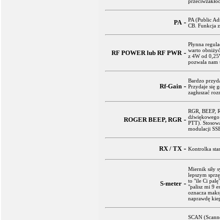
przeciwzakłó
PA (Public Ad
-
PA
CB. Funkcja 
Płynna regula
warto obniży
-
RF POWER lub RF PWR
z 4W od 0,25W
pozwala nam t
Bardzo przyda
-
Rf-Gain
Przydaje się 
zagłuszać roz
RGR, BEEP, R
dźwiękowego 
-
ROGER BEEP, RGR
PTT). Stosow
modulacji SS
-
RX / TX
Kontrolka sta
Miernik siły s
lepszym sprzę
to "ile Ci pal
-
S-meter
"palisz mi 9 e
oznacza maksy
naprawdę kie
SCAN (Scanner