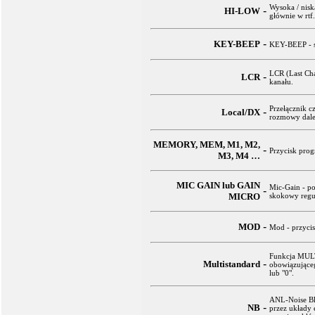
Wysoka / nisk
-
HI-LOW
głównie w rtf
-
KEY-BEEP
KEY-BEEP - sy
LCR (Last Cha
-
LCR
kanału.
Przełącznik c
-
Local/DX
rozmowy dale
MEMORY, MEM, M1, M2,
-
Przycisk pro
M3, M4 …
MIC GAIN lub GAIN
Mic-Gain - po
-
MICRO
skokowy regu
-
MOD
Mod - przycis
Funkcja MULT
-
Multistandard
obowiązujące
lub "0".
ANL-Noise Bl
-
NB
przez układy 