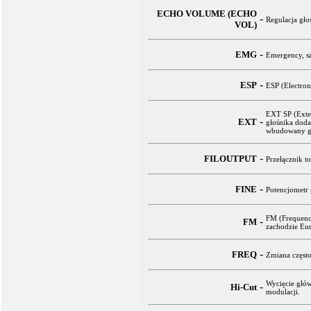
ECHO VOLUME (ECHO
-
Regulacja gło
VOL)
-
EMG
Emergency, sz
-
ESP
ESP (Electron
EXT SP (Exter
-
EXT
głośnika dod
wbudowany gł
-
FILOUTPUT
Przełącznik t
-
FINE
Potencjometr 
FM (Frequence
-
FM
zachodzie Eu
-
FREQ
Zmiana często
Wycięcie głó
-
Hi-Cut
modulacji.