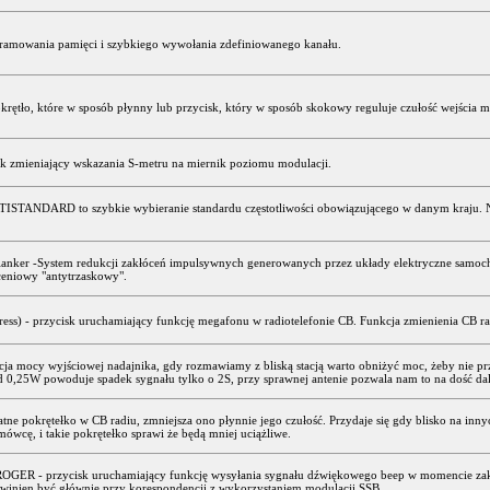
gramowania pamięci i szybkiego wywołania zdefiniowanego kanału.
krętło, które w sposób płynny lub przycisk, który w sposób skokowy reguluje czułość wejścia
k zmieniający wskazania S-metru na miernik poziomu modulacji.
ISTANDARD to szybkie wybieranie standardu częstotliwości obowiązującego w danym kraju. N
nker -System redukcji zakłóceń impulsywnych generowanych przez układy elektryczne samochod
ceniowy "antytrzaskowy".
ress) - przycisk uruchamiający funkcję megafonu w radiotelefonie CB. Funkcja zmienienia CB r
cja mocy wyjściowej nadajnika, gdy rozmawiamy z bliską stacją warto obniżyć moc, żeby nie 
0,25W powoduje spadek sygnału tylko o 2S, przy sprawnej antenie pozwala nam to na dość dal
tne pokrętełko w CB radiu, zmniejsza ono płynnie jego czułość. Przydaje się gdy blisko na inny
mówcę, i takie pokrętełko sprawi że będą mniej uciążliwe.
OGER - przycisk uruchamiający funkcję wysyłania sygnału dźwiękowego beep w momencie zakoń
winien być głównie przy korespondencji z wykorzystaniem modulacji SSB.