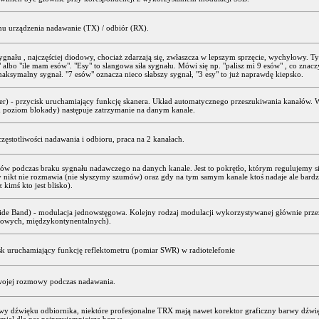
nu urządzenia nadawanie (TX) / odbiór (RX).
sygnału , najczęściej diodowy, chociaż zdarzają się, zwłaszcza w lepszym sprzęcie, wychyłowy. T
ę" albo "ile mam esów". "Esy" to slangowa siła sygnału. Mówi się np. "palisz mi 9 esów" , co znacz
aksymalny sygnał. "7 esów" oznacza nieco słabszy sygnał, "3 esy" to już naprawdę kiepsko.
r) - przycisk uruchamiający funkcję skanera. Układ automatycznego przeszukiwania kanałów.
 poziom blokady) następuje zatrzymanie na danym kanale.
częstotliwości nadawania i odbioru, praca na 2 kanałach.
w podczas braku sygnału nadawczego na danych kanale. Jest to pokrętło, którym regulujemy siłę
 nikt nie rozmawia (nie słyszymy szumów) oraz gdy na tym samym kanale ktoś nadaje ale bard
kimś kto jest blisko).
Side Band) - modulacja jednowstęgowa. Kolejny rodzaj modulacji wykorzystywanej głównie prz
owych, międzykontynentalnych).
k uruchamiający funkcję reflektometru (pomiar SWR) w radiotelefonie
swojej rozmowy podczas nadawania.
rwy dźwięku odbiornika, niektóre profesjonalne TRX mają nawet korektor graficzny barwy dźw