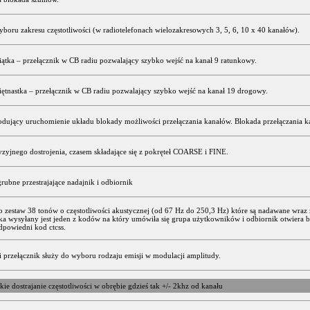
yboru zakresu częstotliwości (w radiotelefonach wielozakresowych 3, 5, 6, 10 x 40 kanałów).
ątka – przełącznik w CB radiu pozwalający szybko wejść na kanał 9 ratunkowy.
ętnastka – przełącznik w CB radiu pozwalający szybko wejść na kanał 19 drogowy.
dujący uruchomienie układu blokady możliwości przełączania kanałów. Blokada przełączania k
yzyjnego dostrojenia, czasem składające się z pokręteł COARSE i FINE.
grubne przestrajające nadajnik i odbiornik
to zestaw 38 tonów o częstotliwości akustycznej (od 67 Hz do 250,3 Hz) które są nadawane wra
ka wysyłany jest jeden z kodów na który umówiła się grupa użytkowników i odbiornik otwiera 
dpowiedni kod ctcss.
i przełącznik służy do wyboru rodzaju emisji w modulacji amplitudy.
akie dostrajanie częstotliwości w obrębie gdzieś tak +/- 2khz od kanału