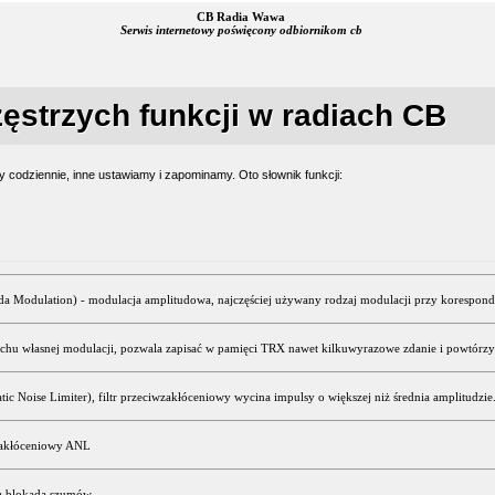
CB Radia Wawa
Serwis internetowy poświęcony odbiornikom cb
ęstrzych funkcji w radiach CB
y codziennie, inne ustawiamy i zapominamy. Oto słownik funkcji:
 Modulation) - modulacja amplitudowa, najczęściej używany rodzaj modulacji przy koresponde
chu własnej modulacji, pozwala zapisać w pamięci TRX nawet kilkuwyrazowe zdanie i powtórzy
c Noise Limiter), filtr przeciwzakłóceniowy wycina impulsy o większej niż średnia amplitudzie
wzakłóceniowy ANL
 blokada szumów.