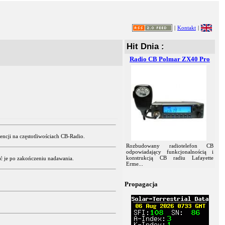
|
Kontakt
|
Hit Dnia :
Radio CB Polmar ZX40 Pro
ncji na częstotliwościach CB-Radio.
Rozbudowany radiotelefon CB
odpowiadający funkcjonalnością i
konstrukcją CB radiu Lafayette
ć je po zakończeniu nadawania.
Erme...
.
Propagacja