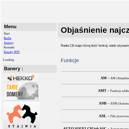
Menu
Objaśnienie najcz
Start
Radia
Anteny
Radia CB maja różną ilość funkcji, wiele używam
Kontakt
Kanały RSS
Funkcje
Loading
Banery :
-
AM
AM (Amplituda
-
AMT
Funkcja odsłu
-
ANB
ANB (Automati
-
ANL
Filtr przeci
-
AUTO SQUELCH lub ASC
Automatyczna