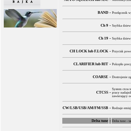
-
BAND
Przełącznik w
-
Ch 9
Szybka dziewi
-
Ch 19
Szybka dziewi
-
CH LOCK lub F.LOCK
Przycisk powo
-
CLARIFIER lub RIT
Pokrętło prec
-
COARSE
Dostrojenie z
System ctcss 
-
CTCSS
pracy nadajni
zawierający o
-
CW/LSB/USB/AM/FM/SSB
Rodzaje emisj
-
Delta tune
Delta tune - t