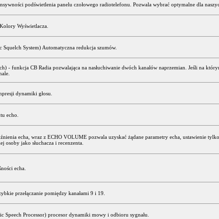
ensywności podświetlenia panelu czołowego radiotelefonu. Pozwala wybrać optymalne dla naszyc
Kolory Wyświetlacza.
 Squelch System) Automatyczna redukcja szumów.
h) - funkcja CB Radia pozwalająca na nasłuchiwanie dwóch kanałów naprzemian. Jeśli na którym
ale.
presji dynamiki głosu.
tu echo.
óźnienia echa, wraz z ECHO VOLUME pozwala uzyskać żądane parametry echa, ustawienie tylko
j osoby jako słuchacza i recenzenta.
śności echa.
ybkie przełączanie pomiędzy kanałami 9 i 19.
ic Speech Processor) procesor dynamiki mowy i odbioru sygnału.