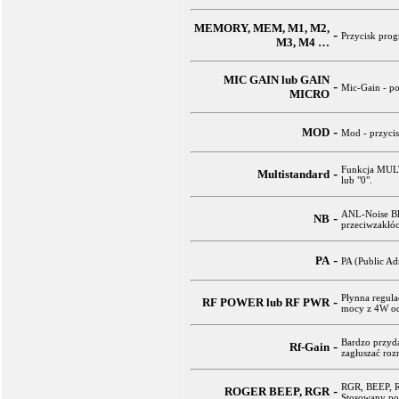
MEMORY, MEM, M1, M2,
-
Przycisk pro
M3, M4 …
MIC GAIN lub GAIN
-
Mic-Gain - po
MICRO
-
MOD
Mod - przycis
Funkcja MULT
-
Multistandard
lub "0".
ANL-Noise Bla
-
NB
przeciwzakłó
-
PA
PA (Public Ad
Płynna regula
-
RF POWER lub RF PWR
mocy z 4W od 
Bardzo przyda
-
Rf-Gain
zagłuszać roz
RGR, BEEP, R
-
ROGER BEEP, RGR
Stosowany po