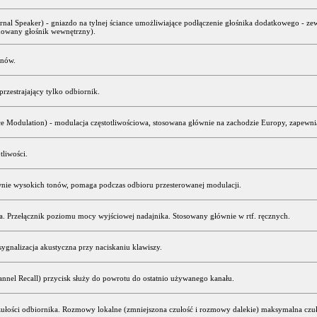
nal Speaker) - gniazdo na tylnej ściance umożliwiające podłączenie głośnika dodatkowego - z
owany głośnik wewnętrzny).
onów.
przestrajający tylko odbiornik.
 Modulation) - modulacja częstotliwościowa, stosowana głównie na zachodzie Europy, zapewni
tliwości.
wnie wysokich tonów, pomaga podczas odbioru przesterowanej modulacji.
a. Przełącznik poziomu mocy wyjściowej nadajnika. Stosowany głównie w rtf. ręcznych.
gnalizacja akustyczna przy naciskaniu klawiszy.
nnel Recall) przycisk służy do powrotu do ostatnio używanego kanału.
zułości odbiornika. Rozmowy lokalne (zmniejszona czułość i rozmowy dalekie) maksymalna czuł