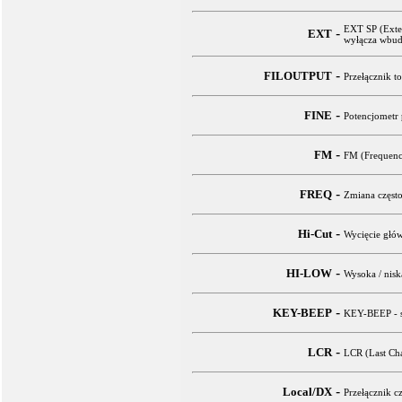
EXT SP (Exter
-
EXT
wyłącza wbud
-
FILOUTPUT
Przełącznik t
-
FINE
Potencjometr 
-
FM
FM (Frequence
-
FREQ
Zmiana często
-
Hi-Cut
Wycięcie głó
-
HI-LOW
Wysoka / nisk
-
KEY-BEEP
KEY-BEEP - sy
-
LCR
LCR (Last Cha
-
Local/DX
Przełącznik c