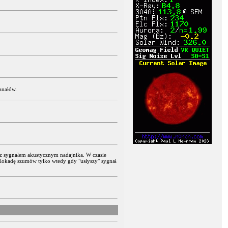
anałów.
z z sygnałem akustycznym nadajnika. W czasie
blokadę szumów tylko wtedy gdy "usłyszy" sygnał