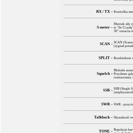
-
RX / TX
Kontrolka sta
Miernik siły 
-
S-meter
to "ile Ci pal
30" oznacza m
SCAN (Scanne
-
SCAN
(sygnał ponad
-
SPLIT
Rozdzielenie 
Blokada szumó
-
Squelch
Przydatne gdy
rozmawiamy z 
SSB (Single 
-
SSB
(międzynarod
-
SWR
SWR - przycis
-
Talkback
Słyszalność 
Regulacja ba
-
TONE