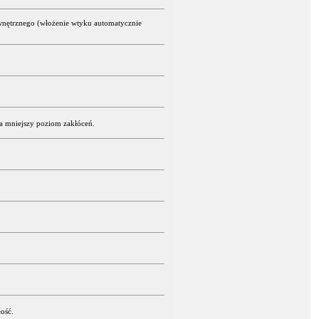
ewnętrznego (włożenie wtyku automatycznie
a mniejszy poziom zakłóceń.
ość.