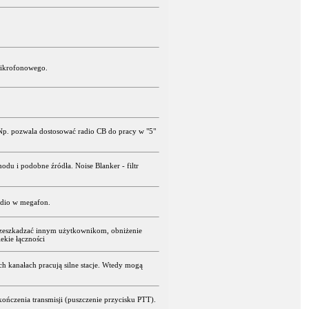
 mikrofonowego.
p. pozwala dostosować radio CB do pracy w "5"
u i podobne źródła. Noise Blanker - filtr
adio w megafon.
przeszkadzać innym użytkownikom, obniżenie
ekie łączności
ch kanałach pracują silne stacje. Wtedy mogą
czenia transmisji (puszczenie przycisku PTT).