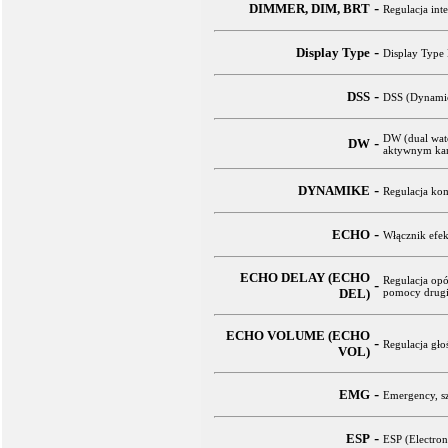
-
DIMMER, DIM, BRT
Regulacja int
-
Display Type
Display Type 
-
DSS
DSS (Dynamic
DW (dual watc
-
DW
aktywnym kan
-
DYNAMIKE
Regulacja kom
-
ECHO
Włącznik efek
ECHO DELAY (ECHO
Regulacja op
-
DEL)
pomocy drugie
ECHO VOLUME (ECHO
-
Regulacja gło
VOL)
-
EMG
Emergency, sz
-
ESP
ESP (Electron