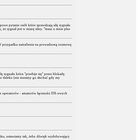
ypowe pytanie osób które sprawdzają siłę sygnału
y, że sygnał jest w miarę silny. "masz u mnie plus
 W przypadku natrafienia na prowadzoną rozmowę
 sygnału która "przebije się" przez blokadę.
zo daleko (nie musimy go słuchać gdy my
ez operatorów - amatorów łączności DX-owych
ięku, ustawiamy tak, żeby dźwięk wydobywający